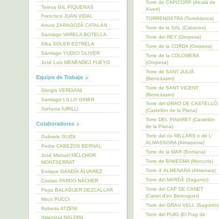
Torre de CAPICORP (Alcalà de
Teresa GIL PIQUERAS
Xivert)
Francisco JUAN VIDAL
TORRENOSTRA (Torreblanca)
Arturo ZARAGOZÁ CATALÁN
Torre de la SAL (Cabanes)
Santiago VARELA BOTELLA
Torre del REY (Oropesa)
Alba SOLER ESTRELA
Torre de la CORDA (Oropesa)
Santiago YUDICI OLIVER
Torre de la COLOMERA
(Oropesa)
José Luis MENÉNDEZ FUEYO
Torre de SANT JULIÀ
Equipo de Trabajo
(Benicàssim)
Torre de SANT VICENT
Giorgio VERDIANI
(Benicàssim)
Santiago LILLO GINER
Torre del GRAO DE CASTELLÒ
Stefania IURILLI
(Castellón de la Plana)
Torre DEL PINARET (Castellón
Colaboradores
de la Plana)
Torre del río MILLARS o de L’
Gabriele GUIDI
ALMASSORA (Almassora)
Pedro CABEZOS BERNAL
Torre de la MAR (Borriana)
José Manuel MELCHOR
Torre de BINIESMA (Moncofa)
MONTSERRAT
Torre d’ ALMENARA (Almenara)
Enrique GANDÍA ÁLVAREZ
Torre del MARDÀ (Sagunto)
Cristian PARDO NÀCHER
Torre del CAP DE CANET
Pepa BALAGUER DEZCALLAR
(Canet d’en Berenguer)
Mirco PUCCI
Torre del GRAU VELL (Sagunto)
Roberto ATZENI
Torre del PUIG (El Puig de
Valentina NALDINI