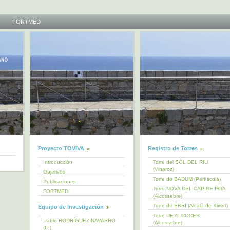
FORTMED
Proyecto TOVIVA
Registro de Torres
Introducción
Torre del SÒL DEL RIU
(Vinaroz)
Objetivos
Torre de BADUM (Peñíscola)
Publicaciones
Torre NOVA DEL CAP DE IRTA
FORTMED
(Alcossebre)
Torre de EBRI (Alcalà de Xivert)
Equipo de Investigación
Torre DE ALCOCER
Pablo RODRÍGUEZ-NAVARRO
(Alcossebre)
(IP)