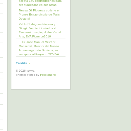
acepta 140 contribuciones para
ser publicadas en sus actas
Teresa Gil Piqueras obtiene el
Premio Extraordinario de Tesis
Doctoral
Pablo Rodríguez-Navarro y
Giorgio Verdiani invitados al
Electronic Imaging & the Visual
Arts, EVA Florence2016
El Dr. Jose Manuel Melchor
Monserrat, Director del Museo
Arqueológico de Burriana, se
incorpora al Proyecto TOVIVA
Credits
© 2026 toviva
Theme: Fjords by
Peterandrej