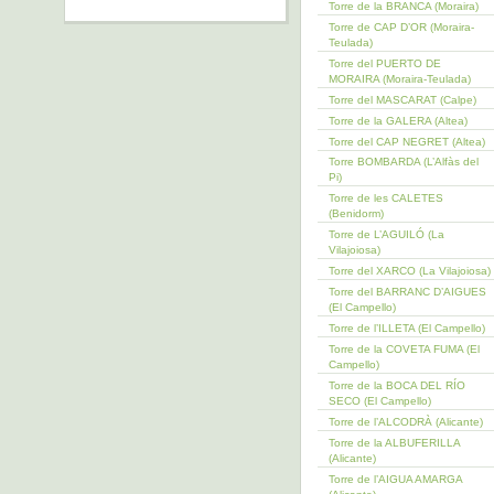
Torre de la BRANCA (Moraira)
Torre de CAP D’OR (Moraira-
Teulada)
Torre del PUERTO DE
MORAIRA (Moraira-Teulada)
Torre del MASCARAT (Calpe)
Torre de la GALERA (Altea)
Torre del CAP NEGRET (Altea)
Torre BOMBARDA (L’Alfàs del
Pi)
Torre de les CALETES
(Benidorm)
Torre de L’AGUILÓ (La
Vilajoiosa)
Torre del XARCO (La Vilajoiosa)
Torre del BARRANC D’AIGUES
(El Campello)
Torre de l’ILLETA (El Campello)
Torre de la COVETA FUMA (El
Campello)
Torre de la BOCA DEL RÍO
SECO (El Campello)
Torre de l’ALCODRÀ (Alicante)
Torre de la ALBUFERILLA
(Alicante)
Torre de l’AIGUA AMARGA