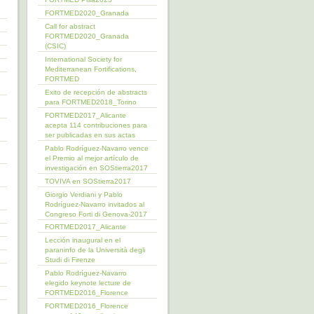
FORTMED2020_Granada
Call for abstract
FORTMED2020_Granada
(CSIC)
International Society for
Mediterranean Fortifications,
FORTMED
Exito de recepción de abstracts
para FORTMED2018_Torino
FORTMED2017_Alicante
acepta 114 contribuciones para
ser publicadas en sus actas
Pablo Rodríguez-Navarro vence
el Premio al mejor artículo de
investigación en SOStierra2017
TOVIVA en SOStierra2017
Giorgio Verdiani y Pablo
Rodríguez-Navarro invitados al
Congreso Forti di Genova-2017
FORTMED2017_Alicante
Lección inaugural en el
paraninfo de la Università degli
Studi di Firenze
Pablo Rodríguez-Navarro
elegido keynote lecture de
FORTMED2016_Florence
FORTMED2016_Florence