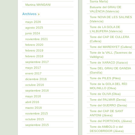
Santa María)
Martina MANGANI
Baluarte del GRAU DE
VALÈNCIA (Valencia)
Archivos
Torre NOVA DE LES SALINES
(Valencia)
mayo 2026
Torre de LA GOLA DE
agosto 2025
L’ALBUFERA (Valencia)
junio 2024
Torre del CAP DE CULLERA
noviembre 2021
(Cullera)
febrero 2020
Torre del MARENYET (Cullera)
febrero 2019
Torre de la VALL (Tavernes de
febrero 2018
Valldigna)
septiembre 2017
Torre de XARACO (Xaraco)
mayo 2017
Torre DEL GRAU DE GANDIA
(Gandía)
enero 2017
Torre de PILES (Piles)
diciembre 2016
Torre de la GOLA DEL RÍO
octubre 2016
MOLINILLO (Oliva)
septiembre 2016
Torre de OLIVA (Oliva)
mayo 2016
Torre del PALMAR (Denia)
abril 2016
Torre del GUERRO (Denia)
marzo 2016
Torre del CAP DE SANT
noviembre 2015
ANTONI (Jávea)
octubre 2015
Torre del PORTICHOL (Jávea)
septiembre 2015
Torre de AMBOLO o del
DESCOBRIDOR (Jávea)