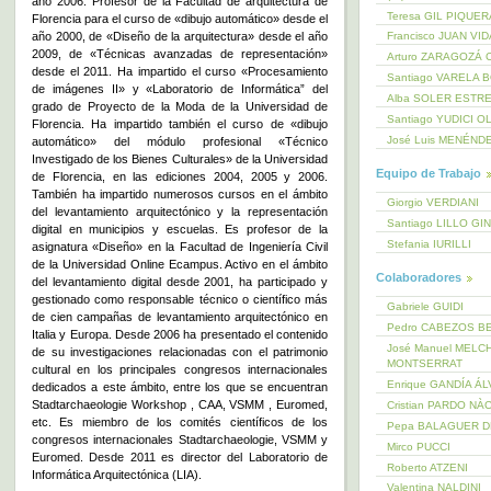
año 2006. Profesor de la Facultad de arquitectura de
Teresa GIL PIQUE
Florencia para el curso de «dibujo automático» desde el
año 2000, de «Diseño de la arquitectura» desde el año
Francisco JUAN VI
2009, de «Técnicas avanzadas de representación»
Arturo ZARAGOZÁ 
desde el 2011. Ha impartido el curso «Procesamiento
Santiago VARELA 
de imágenes II» y «Laboratorio de Informática” del
Alba SOLER ESTR
grado de Proyecto de la Moda de la Universidad de
Santiago YUDICI O
Florencia. Ha impartido también el curso de «dibujo
José Luis MENÉND
automático» del módulo profesional «Técnico
Investigado de los Bienes Culturales» de la Universidad
Equipo de Trabajo
de Florencia, en las ediciones 2004, 2005 y 2006.
También ha impartido numerosos cursos en el ámbito
Giorgio VERDIANI
del levantamiento arquitectónico y la representación
Santiago LILLO GI
digital en municipios y escuelas. Es profesor de la
Stefania IURILLI
asignatura «Diseño» en la Facultad de Ingeniería Civil
de la Universidad Online Ecampus. Activo en el ámbito
Colaboradores
del levantamiento digital desde 2001, ha participado y
gestionado como responsable técnico o científico más
Gabriele GUIDI
de cien campañas de levantamiento arquitectónico en
Pedro CABEZOS B
Italia y Europa. Desde 2006 ha presentado el contenido
José Manuel MELC
de su investigaciones relacionadas con el patrimonio
MONTSERRAT
cultural en los principales congresos internacionales
Enrique GANDÍA Á
dedicados a este ámbito, entre los que se encuentran
Stadtarchaeologie Workshop , CAA, VSMM , Euromed,
Cristian PARDO NÀ
etc. Es miembro de los comités científicos de los
Pepa BALAGUER 
congresos internacionales Stadtarchaeologie, VSMM y
Mirco PUCCI
Euromed. Desde 2011 es director del Laboratorio de
Roberto ATZENI
Informática Arquitectónica (LIA).
Valentina NALDINI