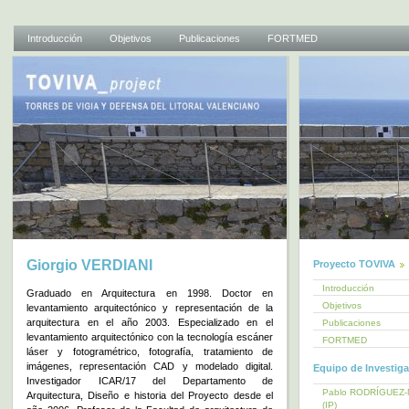
Introducción
Objetivos
Publicaciones
FORTMED
Giorgio VERDIANI
Proyecto TOVIVA
Introducción
Graduado en Arquitectura en 1998. Doctor en
Objetivos
levantamiento arquitectónico y representación de la
arquitectura en el año 2003. Especializado en el
Publicaciones
levantamiento arquitectónico con la tecnología escáner
FORTMED
láser y fotogramétrico, fotografía, tratamiento de
imágenes, representación CAD y modelado digital.
Equipo de Investig
Investigador ICAR/17 del Departamento de
Pablo RODRÍGUEZ
Arquitectura, Diseño e historia del Proyecto desde el
(IP)