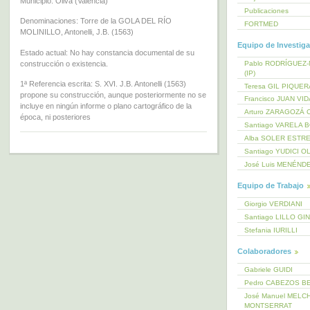
Municipio: Oliva (Valencia)
Publicaciones
Denominaciones: Torre de la GOLA DEL RÍO
FORTMED
MOLINILLO, Antonelli, J.B. (1563)
Equipo de Investig
Estado actual: No hay constancia documental de su
Pablo RODRÍGUEZ
construcción o existencia.
(IP)
1ª Referencia escrita: S. XVI. J.B. Antonelli (1563)
Teresa GIL PIQUE
propone su construcción, aunque posteriormente no se
Francisco JUAN VI
incluye en ningún informe o plano cartográfico de la
Arturo ZARAGOZÁ 
época, ni posteriores
Santiago VARELA 
Alba SOLER ESTR
Santiago YUDICI O
José Luis MENÉND
Equipo de Trabajo
Giorgio VERDIANI
Santiago LILLO GI
Stefania IURILLI
Colaboradores
Gabriele GUIDI
Pedro CABEZOS B
José Manuel MELC
MONTSERRAT