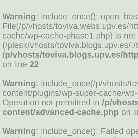
Warning
: include_once(): open_based
File(/p/vhosts/toviva.webs.upv.es/h
cache/wp-cache-phase1.php) is not w
(/plesk/vhosts/toviva.blogs.upv.es/:/
/p/vhosts/toviva.blogs.upv.es/h
on line
22
Warning
: include_once(/p/vhosts/t
content/plugins/wp-super-cache/wp-
Operation not permitted in
/p/vhost
content/advanced-cache.php
on l
Warning
: include_once(): Failed op