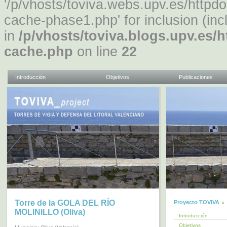
'/p/vhosts/toviva.webs.upv.es/http
cache-phase1.php' for inclusion (inc
in
/p/vhosts/toviva.blogs.upv.es/
cache.php
on line
22
Introducción
Objetivos
Publicaciones
Torre de la GOLA DEL RÍO
Proyecto TOVIVA
MOLINILLO (Oliva)
Introducción
Objetivos