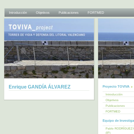
Introducción
Objetivos
Publicaciones
FORTMED
Enrique GANDÍA ÁLVAREZ
Proyecto TOVIVA
Introducción
Objetivos
Publicaciones
FORTMED
Equipo de Investig
Pablo RODRÍGUEZ
(IP)