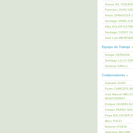
Teresa GIL PIQUE
Francisco JUAN VI
Arturo ZARAGOZÁ 
Santiago VARELA 
Alba SOLER ESTR
Santiago YUDICI O
José Luis MENÉND
Equipo de Trabajo
Giorgio VERDIANI
Santiago LILLO GI
Stefania IURILLI
Colaboradores
Gabriele GUIDI
Pedro CABEZOS B
José Manuel MELC
MONTSERRAT
Enrique GANDÍA Á
Cristian PARDO NÀ
Pepa BALAGUER 
Mirco PUCCI
Roberto ATZENI
Valentina NALDINI