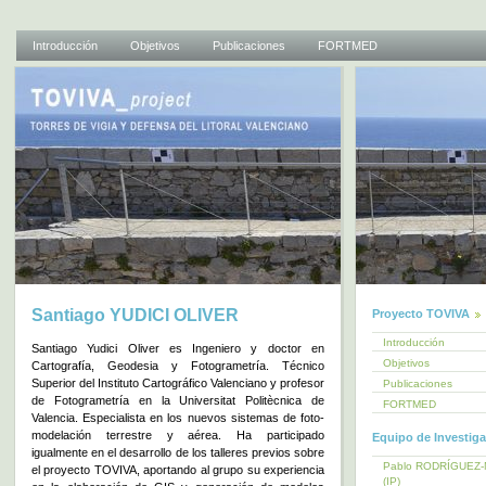
Introducción
Objetivos
Publicaciones
FORTMED
Santiago YUDICI OLIVER
Proyecto TOVIVA
Introducción
Santiago Yudici Oliver es Ingeniero y doctor en
Objetivos
Cartografía, Geodesia y Fotogrametría. Técnico
Superior del Instituto Cartográfico Valenciano y profesor
Publicaciones
de Fotogrametría en la Universitat Politècnica de
FORTMED
Valencia. Especialista en los nuevos sistemas de foto-
modelación terrestre y aérea. Ha participado
Equipo de Investig
igualmente en el desarrollo de los talleres previos sobre
Pablo RODRÍGUEZ
el proyecto TOVIVA, aportando al grupo su experiencia
(IP)