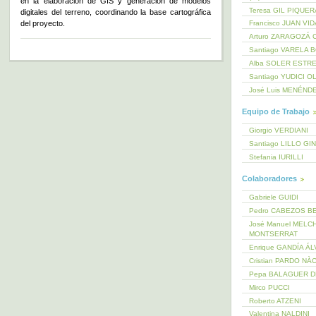
en la elaboración de GIS y generación de modelos
Teresa GIL PIQUE
digitales del terreno, coordinando la base cartográfica
del proyecto.
Francisco JUAN VI
Arturo ZARAGOZÁ 
Santiago VARELA 
Alba SOLER ESTR
Santiago YUDICI O
José Luis MENÉND
Equipo de Trabajo
Giorgio VERDIANI
Santiago LILLO GI
Stefania IURILLI
Colaboradores
Gabriele GUIDI
Pedro CABEZOS B
José Manuel MELC
MONTSERRAT
Enrique GANDÍA Á
Cristian PARDO NÀ
Pepa BALAGUER 
Mirco PUCCI
Roberto ATZENI
Valentina NALDINI