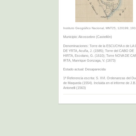
Instituto Geográfico Nacional, MNT25, 120199, 19
Municipio: Alcossebre (Castellón)
Denominaciones: Torre de la ESCUCHA o de LA
DE YRTA, Acuña, J. (1585); Torre del CABO DE
HIRTA, Escolano, G. (1610); Torre NOVA DE CA
IRTA, Manrique Gonzaga, V. (1673)
Estado actual: Desaparecida
1ª Referencia escrita: S. XVI. Ordenanzas del D
de Maqueda (1554). Incluida en el informe de J.B.
Antonelli (1563)