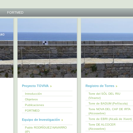
FORTMED
Proyecto TOVIVA
Registro de Torres
Introducción
Torre del SÒL DEL RIU
(Vinaroz)
Objetivos
Torre de BADUM (Peñíscola)
Publicaciones
Torre NOVA DEL CAP DE IRTA
FORTMED
(Alcossebre)
Torre de EBRI (Alcalà de Xivert)
Equipo de Investigación
Torre DE ALCOCER
Pablo RODRÍGUEZ-NAVARRO
(Alcossebre)
(IP)