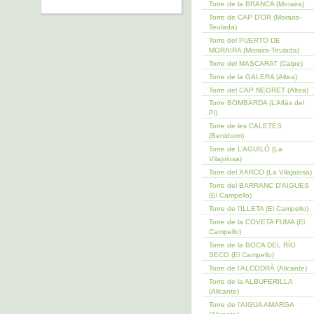
Torre de la BRANCA (Moraira)
Torre de CAP D’OR (Moraira-
Teulada)
Torre del PUERTO DE
MORAIRA (Moraira-Teulada)
Torre del MASCARAT (Calpe)
Torre de la GALERA (Altea)
Torre del CAP NEGRET (Altea)
Torre BOMBARDA (L’Alfàs del
Pi)
Torre de les CALETES
(Benidorm)
Torre de L’AGUILÓ (La
Vilajoiosa)
Torre del XARCO (La Vilajoiosa)
Torre del BARRANC D’AIGUES
(El Campello)
Torre de l’ILLETA (El Campello)
Torre de la COVETA FUMA (El
Campello)
Torre de la BOCA DEL RÍO
SECO (El Campello)
Torre de l’ALCODRÀ (Alicante)
Torre de la ALBUFERILLA
(Alicante)
Torre de l’AIGUA AMARGA