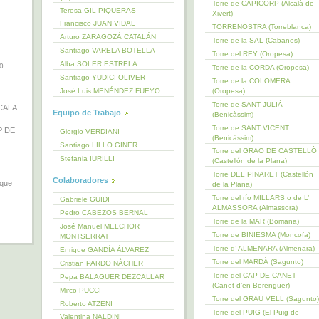
Torre de CAPICORP (Alcalà de
Teresa GIL PIQUERAS
Xivert)
Francisco JUAN VIDAL
TORRENOSTRA (Torreblanca)
Arturo ZARAGOZÁ CATALÁN
Torre de la SAL (Cabanes)
Santiago VARELA BOTELLA
Torre del REY (Oropesa)
Alba SOLER ESTRELA
10
Torre de la CORDA (Oropesa)
Santiago YUDICI OLIVER
Torre de la COLOMERA
(Oropesa)
José Luis MENÉNDEZ FUEYO
Torre de SANT JULIÀ
 CALA
Equipo de Trabajo
(Benicàssim)
Torre de SANT VICENT
P DE
Giorgio VERDIANI
(Benicàssim)
Santiago LILLO GINER
Torre del GRAO DE CASTELLÒ
Stefania IURILLI
(Castellón de la Plana)
Torre DEL PINARET (Castellón
Colaboradores
uque
de la Plana)
Torre del río MILLARS o de L’
Gabriele GUIDI
ALMASSORA (Almassora)
Pedro CABEZOS BERNAL
Torre de la MAR (Borriana)
José Manuel MELCHOR
Torre de BINIESMA (Moncofa)
MONTSERRAT
Torre d’ ALMENARA (Almenara)
Enrique GANDÍA ÁLVAREZ
Torre del MARDÀ (Sagunto)
Cristian PARDO NÀCHER
Torre del CAP DE CANET
Pepa BALAGUER DEZCALLAR
(Canet d’en Berenguer)
Mirco PUCCI
Torre del GRAU VELL (Sagunto)
Roberto ATZENI
Torre del PUIG (El Puig de
Valentina NALDINI