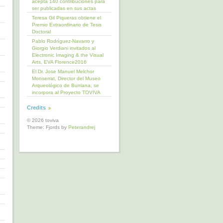
acepta 140 contribuciones para
ser publicadas en sus actas
Teresa Gil Piqueras obtiene el
Premio Extraordinario de Tesis
Doctoral
Pablo Rodríguez-Navarro y
Giorgio Verdiani invitados al
Electronic Imaging & the Visual
Arts, EVA Florence2016
El Dr. Jose Manuel Melchor
Monserrat, Director del Museo
Arqueológico de Burriana, se
incorpora al Proyecto TOVIVA
Credits
© 2026 toviva
Theme: Fjords by
Peterandrej