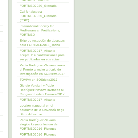
FORTMED2020_Granada
Call for abstract
FORTMED2020_Granada
(CSIC)
International Society for
Mediterranean Fortifications,
FORTMED
Exito de recepción de abstracts
para FORTMED2018_Torino
FORTMED2017_Alicante
acepta 114 contribuciones para
ser publicadas en sus actas
Pablo Rodríguez-Navarro vence
el Premio al mejor artículo de
investigación en SOStierra2017
TOVIVA en SOStierra2017
Giorgio Verdiani y Pablo
Rodríguez-Navarro invitados al
Congreso Forti di Genova-2017
FORTMED2017_Alicante
Lección inaugural en el
paraninfo de la Università degli
Studi di Firenze
Pablo Rodríguez-Navarro
elegido keynote lecture de
FORTMED2016_Florence
FORTMED2016_Florence