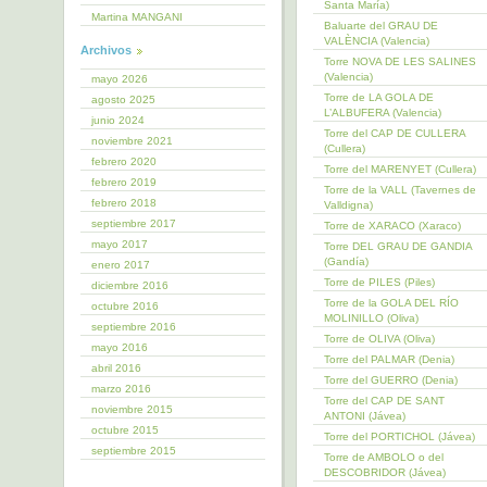
Santa María)
Martina MANGANI
Baluarte del GRAU DE
VALÈNCIA (Valencia)
Archivos
Torre NOVA DE LES SALINES
(Valencia)
mayo 2026
Torre de LA GOLA DE
agosto 2025
L’ALBUFERA (Valencia)
junio 2024
Torre del CAP DE CULLERA
noviembre 2021
(Cullera)
febrero 2020
Torre del MARENYET (Cullera)
febrero 2019
Torre de la VALL (Tavernes de
febrero 2018
Valldigna)
septiembre 2017
Torre de XARACO (Xaraco)
mayo 2017
Torre DEL GRAU DE GANDIA
(Gandía)
enero 2017
Torre de PILES (Piles)
diciembre 2016
Torre de la GOLA DEL RÍO
octubre 2016
MOLINILLO (Oliva)
septiembre 2016
Torre de OLIVA (Oliva)
mayo 2016
Torre del PALMAR (Denia)
abril 2016
Torre del GUERRO (Denia)
marzo 2016
Torre del CAP DE SANT
noviembre 2015
ANTONI (Jávea)
octubre 2015
Torre del PORTICHOL (Jávea)
septiembre 2015
Torre de AMBOLO o del
DESCOBRIDOR (Jávea)