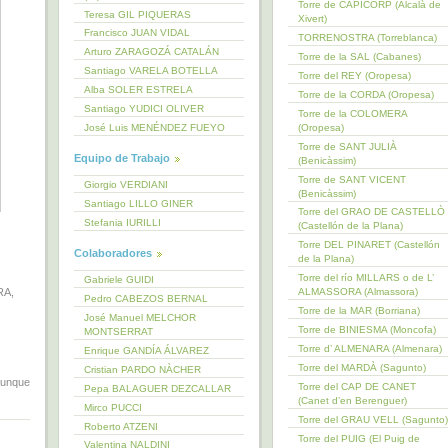
Torre de CAPICORP (Alcalà de
Teresa GIL PIQUERAS
Xivert)
Francisco JUAN VIDAL
TORRENOSTRA (Torreblanca)
Arturo ZARAGOZÁ CATALÁN
Torre de la SAL (Cabanes)
Santiago VARELA BOTELLA
Torre del REY (Oropesa)
Alba SOLER ESTRELA
Torre de la CORDA (Oropesa)
Santiago YUDICI OLIVER
Torre de la COLOMERA
(Oropesa)
José Luis MENÉNDEZ FUEYO
Torre de SANT JULIÀ
Equipo de Trabajo
(Benicàssim)
Torre de SANT VICENT
Giorgio VERDIANI
(Benicàssim)
Santiago LILLO GINER
Torre del GRAO DE CASTELLÒ
Stefania IURILLI
(Castellón de la Plana)
Torre DEL PINARET (Castellón
Colaboradores
de la Plana)
Torre del río MILLARS o de L’
Gabriele GUIDI
RA,
ALMASSORA (Almassora)
Pedro CABEZOS BERNAL
Torre de la MAR (Borriana)
José Manuel MELCHOR
Torre de BINIESMA (Moncofa)
MONTSERRAT
Torre d’ ALMENARA (Almenara)
Enrique GANDÍA ÁLVAREZ
Torre del MARDÀ (Sagunto)
Cristian PARDO NÀCHER
 aunque
Torre del CAP DE CANET
Pepa BALAGUER DEZCALLAR
(Canet d’en Berenguer)
Mirco PUCCI
Torre del GRAU VELL (Sagunto)
Roberto ATZENI
Torre del PUIG (El Puig de
Valentina NALDINI