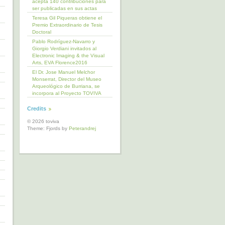
acepta 140 contribuciones para
ser publicadas en sus actas
Teresa Gil Piqueras obtiene el
Premio Extraordinario de Tesis
Doctoral
Pablo Rodríguez-Navarro y
Giorgio Verdiani invitados al
Electronic Imaging & the Visual
Arts, EVA Florence2016
El Dr. Jose Manuel Melchor
Monserrat, Director del Museo
Arqueológico de Burriana, se
incorpora al Proyecto TOVIVA
Credits
© 2026 toviva
Theme: Fjords by
Peterandrej