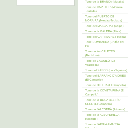
Torre de la BRANCA (Moraira)
Torre de CAP D’OR (Moraira-
Teulada)
Torre del PUERTO DE
MORAIRA (Moraira-Teulada)
Torre del MASCARAT (Calpe)
Torre de la GALERA (Altea)
Torre del CAP NEGRET (Altea)
Torre BOMBARDA (L’Alfàs del
Pi)
Torre de les CALETES
(Benidorm)
Torre de L’AGUILÓ (La
Vilajoiosa)
Torre del XARCO (La Vilajoiosa)
Torre del BARRANC D’AIGUES
(El Campello)
Torre de l’ILLETA (El Campello)
Torre de la COVETA FUMA (El
Campello)
Torre de la BOCA DEL RÍO
SECO (El Campello)
Torre de l’ALCODRÀ (Alicante)
Torre de la ALBUFERILLA
(Alicante)
Torre de l’AIGUA AMARGA