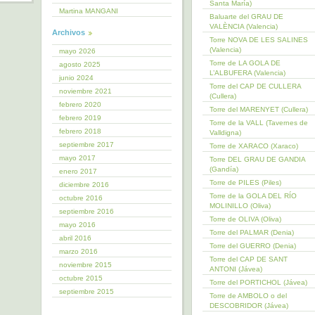
Santa María)
Martina MANGANI
Baluarte del GRAU DE
VALÈNCIA (Valencia)
Archivos
Torre NOVA DE LES SALINES
(Valencia)
mayo 2026
Torre de LA GOLA DE
agosto 2025
L’ALBUFERA (Valencia)
junio 2024
Torre del CAP DE CULLERA
noviembre 2021
(Cullera)
febrero 2020
Torre del MARENYET (Cullera)
febrero 2019
Torre de la VALL (Tavernes de
febrero 2018
Valldigna)
septiembre 2017
Torre de XARACO (Xaraco)
mayo 2017
Torre DEL GRAU DE GANDIA
(Gandía)
enero 2017
Torre de PILES (Piles)
diciembre 2016
Torre de la GOLA DEL RÍO
octubre 2016
MOLINILLO (Oliva)
septiembre 2016
Torre de OLIVA (Oliva)
mayo 2016
Torre del PALMAR (Denia)
abril 2016
Torre del GUERRO (Denia)
marzo 2016
Torre del CAP DE SANT
noviembre 2015
ANTONI (Jávea)
octubre 2015
Torre del PORTICHOL (Jávea)
septiembre 2015
Torre de AMBOLO o del
DESCOBRIDOR (Jávea)