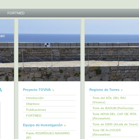
FORTMED
A
Proyecto TOVIVA
Registro de Torres
Introducción
Torre del SÒL DEL RIU
(Vinaroz)
Objetivos
Torre de BADUM (Peñíscola)
Publicaciones
Torre NOVA DEL CAP DE IRTA
FORTMED
(Alcossebre)
Torre de EBRI (Alcalà de Xivert)
Equipo de Investigación
Torre DE ALCOCER
Pablo RODRÍGUEZ-NAVARRO
(Alcossebre)
(IP)