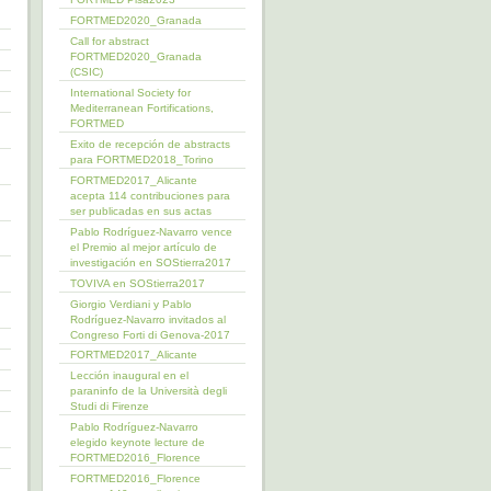
FORTMED2020_Granada
Call for abstract
FORTMED2020_Granada
(CSIC)
International Society for
Mediterranean Fortifications,
FORTMED
Exito de recepción de abstracts
para FORTMED2018_Torino
FORTMED2017_Alicante
acepta 114 contribuciones para
ser publicadas en sus actas
Pablo Rodríguez-Navarro vence
el Premio al mejor artículo de
investigación en SOStierra2017
TOVIVA en SOStierra2017
Giorgio Verdiani y Pablo
Rodríguez-Navarro invitados al
Congreso Forti di Genova-2017
FORTMED2017_Alicante
Lección inaugural en el
paraninfo de la Università degli
Studi di Firenze
Pablo Rodríguez-Navarro
elegido keynote lecture de
FORTMED2016_Florence
FORTMED2016_Florence