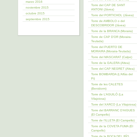
marzo 2016
Torre del CAP DE SANT
noviembre 2015
ANTONI (Jávea)
octubre 2015
Torre del PORTICHOL (Jávea)
septiembre 2015
Torre de AMBOLO o del
DESCOBRIDOR (Jávea)
Torre de la BRANCA (Moraira)
Torre de CAP D’OR (Moraira-
Teulada)
Torre del PUERTO DE
MORAIRA (Moraira-Teulada)
Torre del MASCARAT (Calpe)
Torre de la GALERA (Altea)
Torre del CAP NEGRET (Altea)
Torre BOMBARDA (L’Alfàs del
Pi)
Torre de les CALETES
(Benidorm)
Torre de L’AGUILÓ (La
Vilajoiosa)
Torre del XARCO (La Vilajoiosa)
Torre del BARRANC D’AIGUES
(El Campello)
Torre de l’ILLETA (El Campello)
Torre de la COVETA FUMA (El
Campello)
Torre de la BOCA DEL RÍO