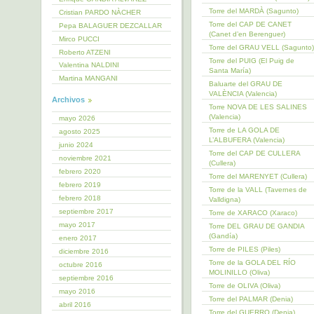
Torre del MARDÀ (Sagunto)
Cristian PARDO NÀCHER
Torre del CAP DE CANET
Pepa BALAGUER DEZCALLAR
(Canet d’en Berenguer)
Mirco PUCCI
Torre del GRAU VELL (Sagunto)
Roberto ATZENI
Torre del PUIG (El Puig de
Valentina NALDINI
Santa María)
Martina MANGANI
Baluarte del GRAU DE
VALÈNCIA (Valencia)
Archivos
Torre NOVA DE LES SALINES
(Valencia)
mayo 2026
Torre de LA GOLA DE
agosto 2025
L’ALBUFERA (Valencia)
junio 2024
Torre del CAP DE CULLERA
noviembre 2021
(Cullera)
febrero 2020
Torre del MARENYET (Cullera)
febrero 2019
Torre de la VALL (Tavernes de
febrero 2018
Valldigna)
septiembre 2017
Torre de XARACO (Xaraco)
mayo 2017
Torre DEL GRAU DE GANDIA
(Gandía)
enero 2017
Torre de PILES (Piles)
diciembre 2016
Torre de la GOLA DEL RÍO
octubre 2016
MOLINILLO (Oliva)
septiembre 2016
Torre de OLIVA (Oliva)
mayo 2016
Torre del PALMAR (Denia)
abril 2016
Torre del GUERRO (Denia)