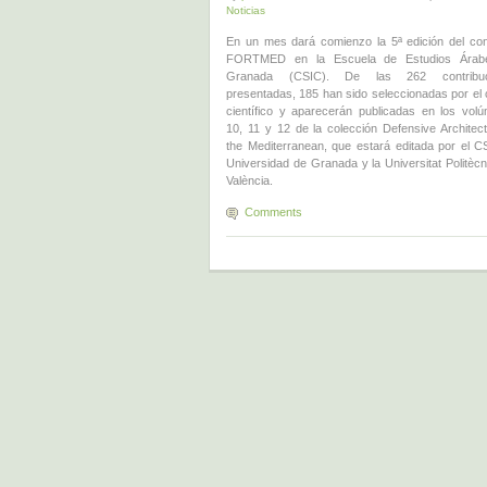
Noticias
En un mes dará comienzo la 5ª edición del co
FORTMED en la Escuela de Estudios Árab
Granada (CSIC). De las 262 contribuc
presentadas, 185 han sido seleccionadas por el 
científico y aparecerán publicadas en los vol
10, 11 y 12 de la colección Defensive Architect
the Mediterranean, que estará editada por el CS
Universidad de Granada y la Universitat Politècn
València.
Comments