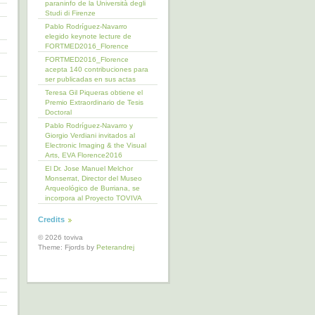
paraninfo de la Università degli
Studi di Firenze
Pablo Rodríguez-Navarro
elegido keynote lecture de
FORTMED2016_Florence
FORTMED2016_Florence
acepta 140 contribuciones para
ser publicadas en sus actas
Teresa Gil Piqueras obtiene el
Premio Extraordinario de Tesis
Doctoral
Pablo Rodríguez-Navarro y
Giorgio Verdiani invitados al
Electronic Imaging & the Visual
Arts, EVA Florence2016
El Dr. Jose Manuel Melchor
Monserrat, Director del Museo
Arqueológico de Burriana, se
incorpora al Proyecto TOVIVA
Credits
© 2026 toviva
Theme: Fjords by
Peterandrej