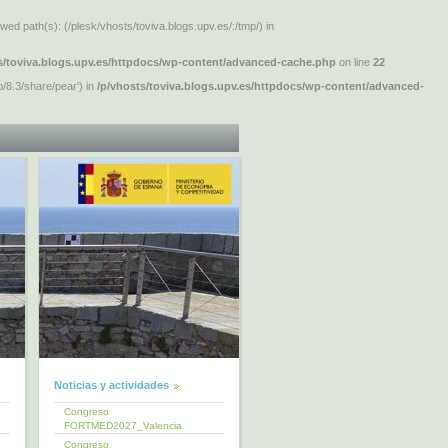
ed path(s): (/plesk/vhosts/toviva.blogs.upv.es/:/tmp/) in
s/toviva.blogs.upv.es/httpdocs/wp-content/advanced-cache.php
on line
22
/8.3/share/pear') in
/p/vhosts/toviva.blogs.upv.es/httpdocs/wp-content/advanced-
Noticias y actividades
Congreso
FORTMED2027_Valencia
Congreso