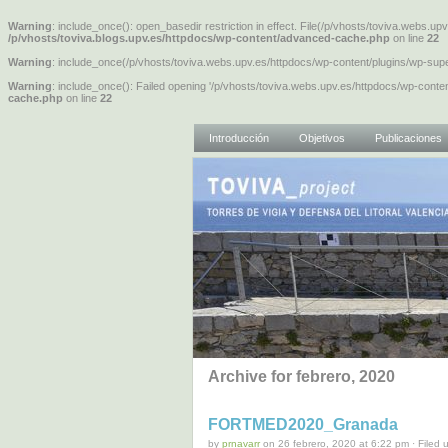
Warning
: include_once(): open_basedir restriction in effect. File(/p/vhosts/toviva.webs.u
/p/vhosts/toviva.blogs.upv.es/httpdocs/wp-content/advanced-cache.php
on line
22
Warning
: include_once(/p/vhosts/toviva.webs.upv.es/httpdocs/wp-content/plugins/wp-sup
Warning
: include_once(): Failed opening '/p/vhosts/toviva.webs.upv.es/httpdocs/wp-conte
cache.php
on line
22
Introducción
Objetivos
Publicaciones
Archive for febrero, 2020
FORTMED2020_Granada
by
prnavarr
on 26 febrero, 2020 at 6:22 pm · Filed 