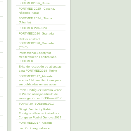
FORTMED2026_Roma
FORTMED 2025_ Caserta,
Nápoles (Italia)
FORTMED 2024_ Tirana
(Albania)
FORTMED Pisa2023
FORTMED2020_Granada
Call for abstract
FORTMED2020_Granada
(CSIC)
International Society for
Mediterranean Fortifications,
FORTMED
Exito de recepción de abstracts
para FORTMED2018_Torino
FORTMED2017_Alicante
acepta 114 contribuciones para
ser publicadas en sus actas
Pablo Rodríguez-Navarro vence
el Premio al mejor artículo de
investigación en SOStierra2017
TOVIVA en SOStierra2017
Giorgio Verdiani y Pablo
Rodríguez-Navarro invitados al
Congreso Forti di Genova-2017
FORTMED2017_Alicante
Lección inaugural en el