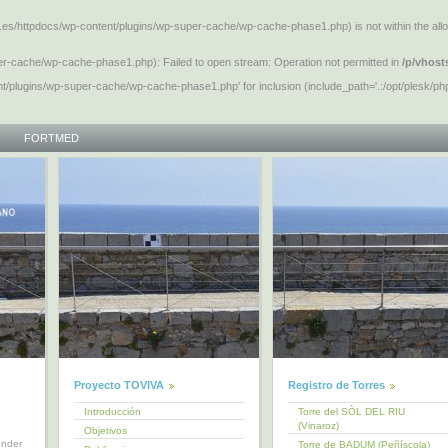
pv.es/httpdocs/wp-content/plugins/wp-super-cache/wp-cache-phase1.php) is not within the allow
er-cache/wp-cache-phase1.php): Failed to open stream: Operation not permitted in
/p/vhost
nt/plugins/wp-super-cache/wp-cache-phase1.php' for inclusion (include_path='.:/opt/plesk/php
FORTMED
Proyecto TOVIVA
Registro de Torres
Introducción
Torre del SÒL DEL RIU
(Vinaroz)
Objetivos
under
Torre de BADUM (Peñíscola)