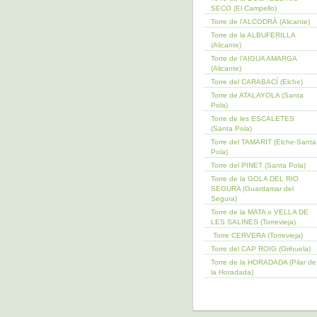
SECO (El Campello)
Torre de l’ALCODRÀ (Alicante)
Torre de la ALBUFERILLA
(Alicante)
Torre de l’AIGUA AMARGA
(Alicante)
Torre del CARABACÍ (Elche)
Torre de ATALAYOLA (Santa
Pola)
Torre de les ESCALETES
(Santa Pola)
Torre del TAMARIT (Elche-Santa
Pola)
Torre del PINET (Santa Pola)
Torre de la GOLA DEL RIO
SEGURA (Guardamar del
Segura)
Torre de la MATA o VELLA DE
LES SALINES (Torrevieja)
Torre CERVERA (Torrevieja)
Torre del CAP ROIG (Orihuela)
Torre de la HORADADA (Pilar de
la Horadada)