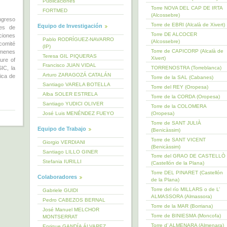
Publicaciones
Torre NOVA DEL CAP DE IRTA
FORTMED
(Alcossebre)
ngreso
Torre de EBRI (Alcalà de Xivert)
Equipo de Investigación
es de
Torre DE ALCOCER
iones
Pablo RODRÍGUEZ-NAVARRO
(Alcossebre)
comité
(IP)
Torre de CAPICORP (Alcalà de
úmenes
Teresa GIL PIQUERAS
Xivert)
ure of
Francisco JUAN VIDAL
TORRENOSTRA (Torreblanca)
IC, la
Arturo ZARAGOZÁ CATALÁN
ica de
Torre de la SAL (Cabanes)
Santiago VARELA BOTELLA
Torre del REY (Oropesa)
Alba SOLER ESTRELA
Torre de la CORDA (Oropesa)
Santiago YUDICI OLIVER
Torre de la COLOMERA
(Oropesa)
José Luis MENÉNDEZ FUEYO
Torre de SANT JULIÀ
Equipo de Trabajo
(Benicàssim)
Torre de SANT VICENT
Giorgio VERDIANI
(Benicàssim)
Santiago LILLO GINER
Torre del GRAO DE CASTELLÒ
Stefania IURILLI
(Castellón de la Plana)
Torre DEL PINARET (Castellón
Colaboradores
de la Plana)
Torre del río MILLARS o de L’
Gabriele GUIDI
ALMASSORA (Almassora)
Pedro CABEZOS BERNAL
Torre de la MAR (Borriana)
José Manuel MELCHOR
Torre de BINIESMA (Moncofa)
MONTSERRAT
Torre d’ ALMENARA (Almenara)
Enrique GANDÍA ÁLVAREZ