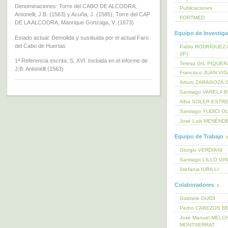
Denominaciones: Torre del CABO DE ALCODRA,
Publicaciones
Antonelli, J.B. (1563) y Acuña, J. (1585); Torre del CAP
FORTMED
DE LA ALCODRA, Manrique Gonzaga, V. (1673)
Equipo de Investig
Estado actual: Demolida y sustituida por el actual Faro
del Cabo de Huertas
Pablo RODRÍGUEZ
(IP)
1ª Referencia escrita: S. XVI. Incluida en el informe de
Teresa GIL PIQUE
J.B. Antonelli (1563)
Francisco JUAN VI
Arturo ZARAGOZÁ 
Santiago VARELA 
Alba SOLER ESTR
Santiago YUDICI O
José Luis MENÉND
Equipo de Trabajo
Giorgio VERDIANI
Santiago LILLO GI
Stefania IURILLI
Colaboradores
Gabriele GUIDI
Pedro CABEZOS B
José Manuel MELC
MONTSERRAT