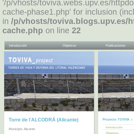
'/p/vhosts/toviva.webs.upv.es/http
cache-phase1.php' for inclusion (inc
in
/p/vhosts/toviva.blogs.upv.es/
cache.php
on line
22
Introducción
Objetivos
Publicaciones
Torre de l’ALCODRÁ (Alicante)
Proyecto TOVIVA
Introducción
Municipio: Alicante
Objetivos