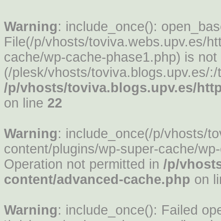
Warning
: include_once(): open_based
File(/p/vhosts/toviva.webs.upv.es/h
cache/wp-cache-phase1.php) is not w
(/plesk/vhosts/toviva.blogs.upv.es/:/
/p/vhosts/toviva.blogs.upv.es/h
on line
22
Warning
: include_once(/p/vhosts/t
content/plugins/wp-super-cache/wp-
Operation not permitted in
/p/vhost
content/advanced-cache.php
on l
Warning
: include_once(): Failed op