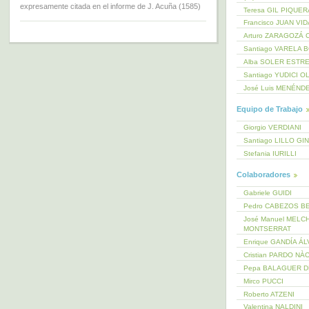
expresamente citada en el informe de J. Acuña (1585)
Teresa GIL PIQUE
Francisco JUAN VI
Arturo ZARAGOZÁ 
Santiago VARELA 
Alba SOLER ESTR
Santiago YUDICI O
José Luis MENÉND
Equipo de Trabajo
Giorgio VERDIANI
Santiago LILLO GI
Stefania IURILLI
Colaboradores
Gabriele GUIDI
Pedro CABEZOS B
José Manuel MELC
MONTSERRAT
Enrique GANDÍA Á
Cristian PARDO NÀ
Pepa BALAGUER 
Mirco PUCCI
Roberto ATZENI
Valentina NALDINI