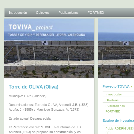
Introducción
Objetivos
Publicaciones
FORTMED
Torre de OLIVA (Oliva)
Proyecto TOVIVA
Introducción
Municipio: Oliva (Valencia)
Objetivos
Denominaciones: Torre de OLIVA, Antonelli, J.B. (1563),
Publicaciones
Acuña, J. (1585) y Manrique Gonzaga, V. (1673)
FORTMED
Estado actual: Desaparecida
Equipo de Investig
1ª Referencia escrita: S. XVI. En el informe de J.B.
Pablo RODRÍGUEZ
Antonelli (1563) se propone su construcción, y es
(IP)